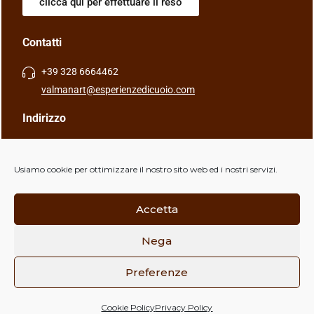
clicca qui per effettuare il reso
Contatti
+39 328 6664462
valmanart@esperienzedicuoio.com
Indirizzo
Via Caduti della Libertà, 4, 40056 Crespellano (BO), Italia
Usiamo cookie per ottimizzare il nostro sito web ed i nostri servizi.
Accetta
Nega
Copyright © ValManArt | P.IVA 03998031201 |
Powered by
Frignano Informatica
Preferenze
Chatta con NOI
0
0
Cookie Policy
Privacy Policy