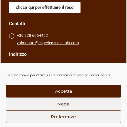
clicca qui per effettuare il reso
Contatti
+39 328 6664462
valmanart@esperienzedicuoio.com
Indirizzo
Via Caduti della Libertà, 4, 40056 Crespellano (BO), Italia
Usiamo cookie per ottimizzare il nostro sito web ed i nostri servizi.
Accetta
Nega
Copyright © ValManArt | P.IVA 03998031201 |
Powered by
Frignano Informatica
Preferenze
Chatta con NOI