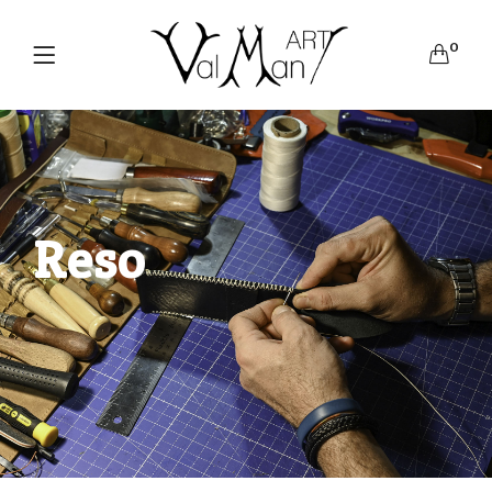
0
Reso