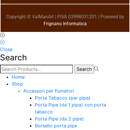
Copyright © ValManArt | P.IVA 03998031201 | Powered by
Frignano Informatica
Close
Search
Home
Shop
Accessori per Fumatori
Porta Tabacco (per pipa)
Porta Pipe (da 1 pipa) con porta
tabacco
Porta Pipe (da 2 pipe)
Borsello porta pipe