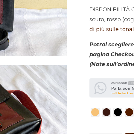
DISPONIBILITÀ 
scuro, rosso (co
di più sulle tonal
Potrai scegliere
pagina Checkout
(Note sull’ordin
Valmanart
Off
Parla con 
I will be back so