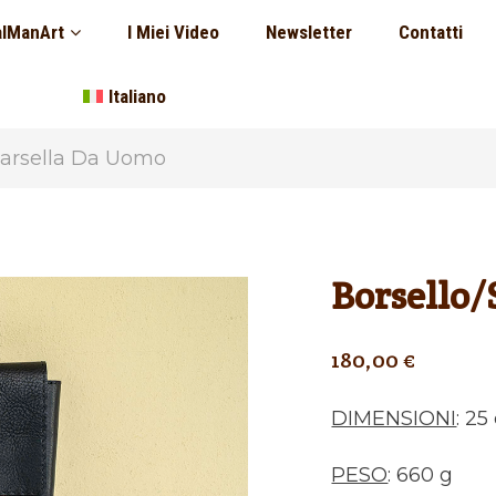
lManArt
I Miei Video
Newsletter
Contatti
Italiano
carsella Da Uomo
Borsello/
180,00
€
DIMENSIONI
: 2
PESO
: 660 g