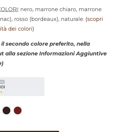
COLORI
: nero, marrone chiaro, marrone
gnac), rosso (bordeaux), naturale.
(scopri
ità dei colori)
 il secondo colore preferito, nella
 alla sezione Informazioni Aggiuntive
e)
line
NOI
on