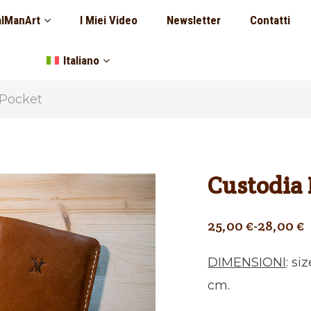
lManArt
I Miei Video
Newsletter
Contatti
Italiano
 Pocket
Custodia 
25,00
€
-
28,00
€
DIMENSIONI
: si
cm.