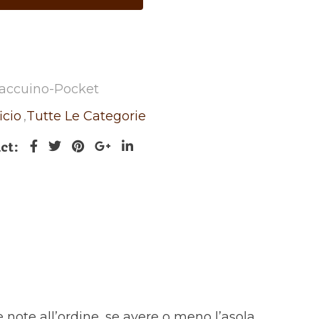
Taccuino-Pocket
icio
,
Tutte Le Categorie
ct
e note all’ordine, se avere o meno l’asola