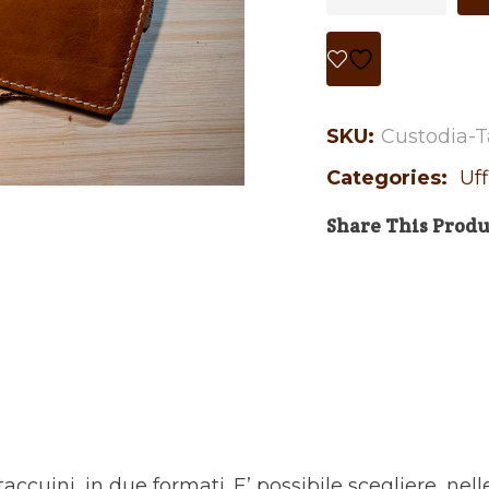
SKU:
Custodia-
Categories:
Uff
Share This Produ
ccuini, in due formati. E’ possibile scegliere, nell