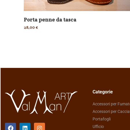
Porta penne da tasca
28,00
€
Categorie
Accessori per Fumat
Accessori per Caccia
Portafogli
Ufficio