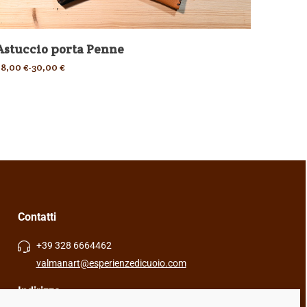
Astuccio porta Penne
28,00
€
-
30,00
€
Custo
A6)
60,00
€
Contatti
+39 328 6664462
valmanart@esperienzedicuoio.com
Indirizzo