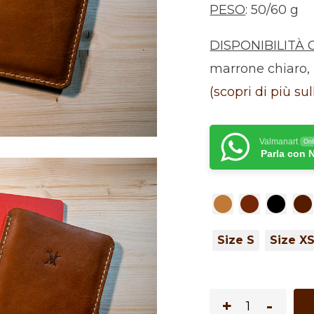
PESO
: 50/60 g
DISPONIBILITÀ 
marrone chiaro, 
(scopri di più sul
Valmanart
Onl
Parla con 
Size S
Size X