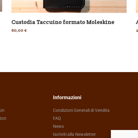
Custodia Taccuino formato Moleskine
60,00
€
Informazioni
ori
Condizioni Generali di Vendita
tori
FAQ
News
Iscriviti alla Newsletter