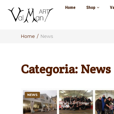
Home
Shop
Va
Home
News
Categoria:
News
NEWS