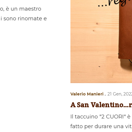
lo, è un maestro
oni sono rinomate e
Valerio Manieri
21 Gen, 202
A San Valentino…r
Il taccuino "2 CUORI" è
fatto per durare una vi