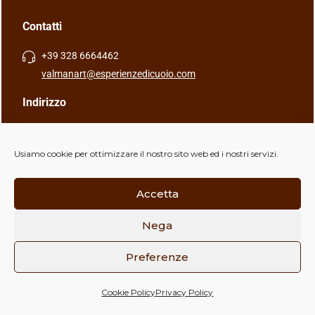
Contatti
+39 328 6664462
valmanart@esperienzedicuoio.com
Indirizzo
Via Caduti della Libertà, 4, 40056 Crespellano (BO), Italia
Usiamo cookie per ottimizzare il nostro sito web ed i nostri servizi.
Accetta
Nega
Copyright © ValManArt | P.IVA 03998031201 |
Powered by
Frignano Informatica
Preferenze
Chatta con NOI
0
0
Cookie Policy
Privacy Policy
Home
Wishlist
Menu
Account
Cart