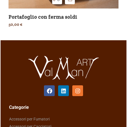
Portafoglio con ferma soldi
Po
50,00
€
45
Categorie
Accessori per Fumatori
Accessori per Cacciatori